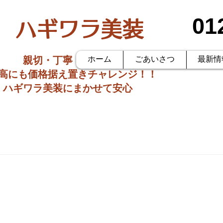
01
ハギワラ美装
親切・丁寧・低価格
ホーム
ごあいさつ
最新情
価高にも価格据え置きチャレンジ！！
ハギワラ美装にまかせて安心