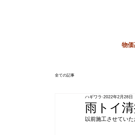
​物
全ての記事
ハギワラ
2022年2月28日
雨トイ清
以前施工させていた