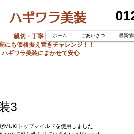
01
ハギワラ美装
親切・丁寧・低価格
ホーム
ごあいさつ
最新情
価高にも価格据え置きチャレンジ！！
ハギワラ美装にまかせて安心
日
装3
ゼMUKIトップマイルドを使用しました